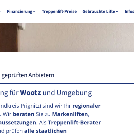
Finanzierung
Treppenlift-Preise
Gebrauchte Lifte
Info
n geprüften Anbietern
ung für
Wootz
und Umgebung
andkreis Prignitz)
sind wir Ihr
regionaler
. Wir
beraten
Sie zu
Markenliften
,
aussetzungen
. Als
Treppenlift-Berater
d prüfen
alle staatlichen