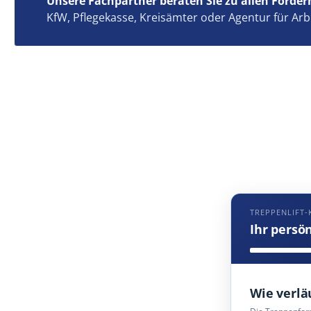
Unsere Fachpartner beraten Sie zu allen Förder
KfW, Pflegekasse, Kreisämter oder Agentur für Arb
TREPPENLIFT
Ihr persö
Wie verlä