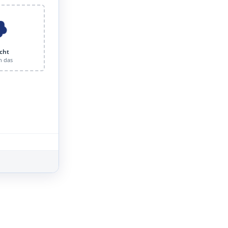
cht
n das