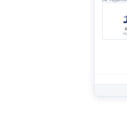
Die Treppenform
G
Gü
Schritt 3 von 8