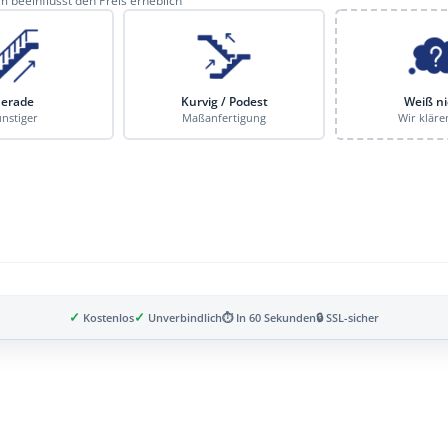
 beeinflusst den Preis erheblich
erade
Kurvig / Podest
Weiß ni
nstiger
Maßanfertigung
Wir kläre
✓
✓
Kostenlos
Unverbindlich
⏱ In 60 Sekunden
🔒 SSL-sicher