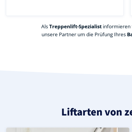
Als
Treppenlift-Spezialist
informieren w
unsere Partner um die Prüfung Ihres
B
Liftarten von z
Moderner gerader Treppenlift in Wootz (Landkreis Prig
Geprüfter, gebrauchter Treppenlift für gerade Treppen 
Neuer Treppenlift für gerade Treppen in Wootz (Landkrei