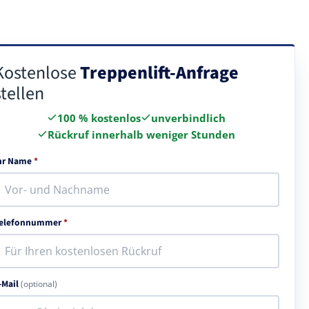
Kostenlose
Treppenlift-Anfrage
stellen
100 % kostenlos
unverbindlich
Rückruf innerhalb weniger Stunden
hr Name
*
elefonnummer
*
-Mail
(optional)