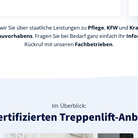
ir Sie über staatliche Leistungen zu
Pflege
,
KFW
und
Kr
auvorhabens
. Fragen Sie bei Bedarf ganz einfach Ihr
Info
Rückruf mit unseren
Fachbetrieben
.
Im Überblick:
ertifizierten Treppenlift-An
nitz), ideal für durchgehende Treppenläufe – Information
in Wootz (Landkreis Prignitz) – günstige Alternative mit 
s Prignitz) – leise, komfortabel und individuell anpassbar
Kurven-Treppenlift in Wootz (Landkreis Prignitz) – indiv
Geprüfter gebrauchter Kurventreppenlift in Wootz (Land
Preise & Angebote für Kurventreppenlifte in Wootz (Lan