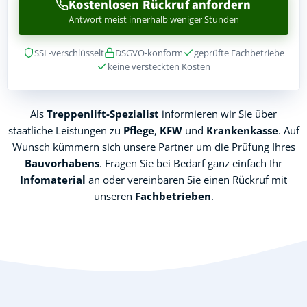
Kostenlosen Rückruf anfordern
Antwort meist innerhalb weniger Stunden
SSL-verschlüsselt
DSGVO-konform
geprüfte Fachbetriebe
keine versteckten Kosten
Als
Treppenlift-Spezialist
informieren wir Sie über
staatliche Leistungen zu
Pflege
,
KFW
und
Krankenkasse
. Auf
Wunsch kümmern sich unsere Partner um die Prüfung Ihres
Bauvorhabens
. Fragen Sie bei Bedarf ganz einfach Ihr
Infomaterial
an oder vereinbaren Sie einen Rückruf mit
unseren
Fachbetrieben
.