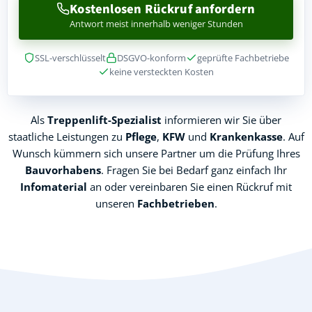
Kostenlosen Rückruf anfordern
Antwort meist innerhalb weniger Stunden
SSL-verschlüsselt
DSGVO-konform
geprüfte Fachbetriebe
keine versteckten Kosten
Als
Treppenlift-Spezialist
informieren wir Sie über
staatliche Leistungen zu
Pflege
,
KFW
und
Krankenkasse
. Auf
Wunsch kümmern sich unsere Partner um die Prüfung Ihres
Bauvorhabens
. Fragen Sie bei Bedarf ganz einfach Ihr
Infomaterial
an oder vereinbaren Sie einen Rückruf mit
unseren
Fachbetrieben
.