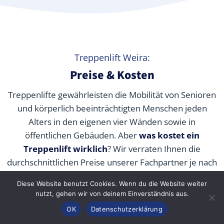
Treppenlift Weira:
Preise & Kosten
Treppenlifte gewährleisten die Mobilität von Senioren
und körperlich beeinträchtigten Menschen jeden
Alters in den eigenen vier Wänden sowie in
öffentlichen Gebäuden. Aber
was kostet ein
Treppenlift wirklich
? Wir verraten Ihnen die
durchschnittlichen Preise unserer Fachpartner je nach
Modell und wie Sie die Kosten durch Zuschüsse,
Diese Website benutzt Cookies. Wenn du die Website weiter
Fördermittel und Alternativen senken können.
nutzt, gehen wir von deinem Einverständnis aus.
Anrufen
Konfigurator
Inhalt
OK
Datenschutzerklärung
Interaktiver Kostenrechner: