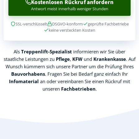
Kostenlosen Rückruf anfordern
Antwort meist innerhalb weniger Stunden
SSL-verschlüsselt
DSGVO-konform
geprüfte Fachbetriebe
keine versteckten Kosten
Als
Treppenlift-Spezialist
informieren wir Sie über
staatliche Leistungen zu
Pflege
,
KFW
und
Krankenkasse
. Auf
Wunsch kümmern sich unsere Partner um die Prüfung Ihres
Bauvorhabens
. Fragen Sie bei Bedarf ganz einfach Ihr
Infomaterial
an oder vereinbaren Sie einen Rückruf mit
unseren
Fachbetrieben
.