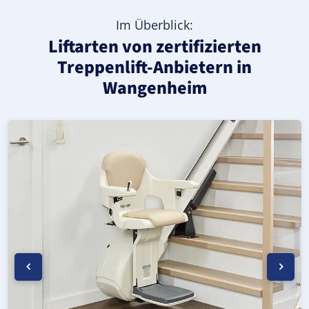
Im Überblick:
Liftarten von zertifizierten
Treppenlift-Anbietern in
Wangenheim
Moderner gerader Treppenlift in Wangenheim (Landkreis
Geprüfter, gebrauchter Treppenlift für gerade Treppen 
Neuer Treppenlift für gerade Treppen in Wangenheim (La