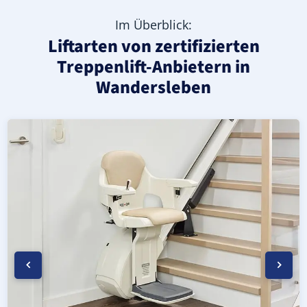
Im Überblick:
Liftarten von zertifizierten
Treppenlift-Anbietern in
Wandersleben
Moderner gerader Treppenlift in Wandersleben (Landkre
Geprüfter, gebrauchter Treppenlift für gerade Treppen 
Neuer Treppenlift für gerade Treppen in Wandersleben (L