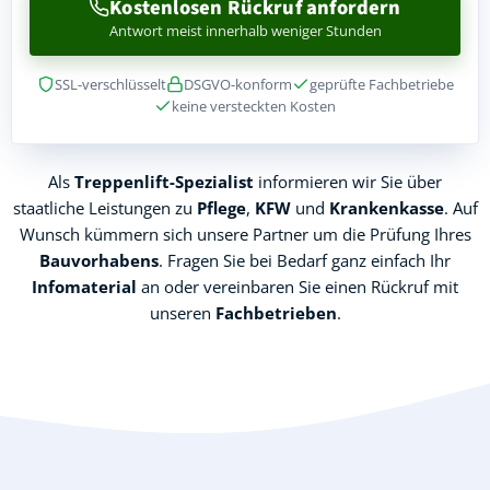
Kostenlosen Rückruf anfordern
Antwort meist innerhalb weniger Stunden
SSL-verschlüsselt
DSGVO-konform
geprüfte Fachbetriebe
keine versteckten Kosten
Als
Treppenlift-Spezialist
informieren wir Sie über
staatliche Leistungen zu
Pflege
,
KFW
und
Krankenkasse
. Auf
Wunsch kümmern sich unsere Partner um die Prüfung Ihres
Bauvorhabens
. Fragen Sie bei Bedarf ganz einfach Ihr
Infomaterial
an oder vereinbaren Sie einen Rückruf mit
unseren
Fachbetrieben
.