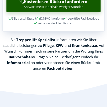
Kostenlosen Rückruf anfordern
Antwort meist innerhalb weniger Stunden
SSL-verschlüsselt
DSGVO-konform
geprüfte Fachbetriebe
keine versteckten Kosten
Als
Treppenlift-Spezialist
informieren wir Sie über
staatliche Leistungen zu
Pflege
,
KFW
und
Krankenkasse
. Auf
Wunsch kümmern sich unsere Partner um die Prüfung Ihres
Bauvorhabens
. Fragen Sie bei Bedarf ganz einfach Ihr
Infomaterial
an oder vereinbaren Sie einen Rückruf mit
unseren
Fachbetrieben
.