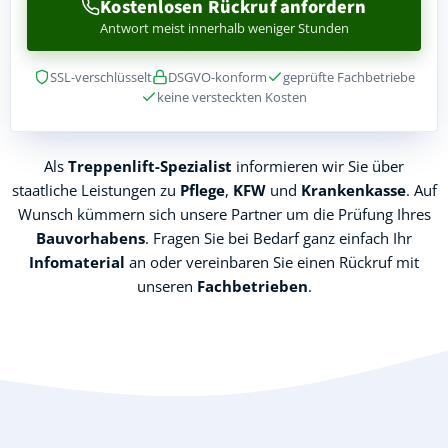
Kostenlosen Rückruf anfordern
Antwort meist innerhalb weniger Stunden
SSL-verschlüsselt
DSGVO-konform
geprüfte Fachbetriebe
keine versteckten Kosten
Als
Treppenlift-Spezialist
informieren wir Sie über
staatliche Leistungen zu
Pflege
,
KFW
und
Krankenkasse
. Auf
Wunsch kümmern sich unsere Partner um die Prüfung Ihres
Bauvorhabens
. Fragen Sie bei Bedarf ganz einfach Ihr
Infomaterial
an oder vereinbaren Sie einen Rückruf mit
unseren
Fachbetrieben
.