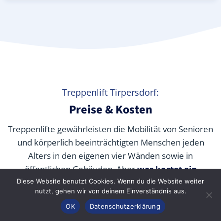
Treppenlift Tirpersdorf:
Preise & Kosten
Treppenlifte gewährleisten die Mobilität von Senioren
und körperlich beeinträchtigten Menschen jeden
Alters in den eigenen vier Wänden sowie in
öffentlichen Gebäuden. Aber
was kostet ein
Treppenlift wirklich
? Wir verraten Ihnen die
Diese Website benutzt Cookies. Wenn du die Website weiter
nutzt, gehen wir von deinem Einverständnis aus.
durchschnittlichen Preise unserer Fachpartner je nach
Anrufen
Konfigurator
Inhalt
OK
Datenschutzerklärung
Modell und wie Sie die Kosten durch Zuschüsse,