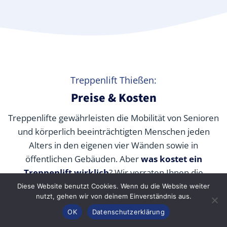
Treppenlift Thießen:
Preise & Kosten
Treppenlifte gewährleisten die Mobilität von Senioren
und körperlich beeinträchtigten Menschen jeden
Alters in den eigenen vier Wänden sowie in
öffentlichen Gebäuden. Aber
was kostet ein
Treppenlift wirklich
? Wir verraten Ihnen die
durchschnittlichen Preise unserer Fachpartner je nach
Diese Website benutzt Cookies. Wenn du die Website weiter
nutzt, gehen wir von deinem Einverständnis aus.
Modell und wie Sie die Kosten durch Zuschüsse,
Anrufen
Konfigurator
Inhalt
OK
Datenschutzerklärung
Fördermittel und Alternativen senken können.