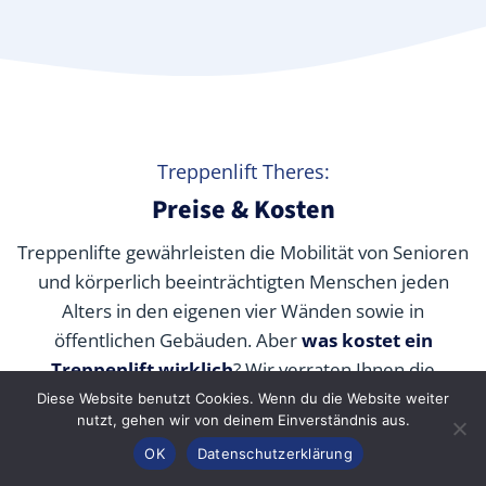
Treppenlift Theres:
Preise & Kosten
Treppenlifte gewährleisten die Mobilität von Senioren
und körperlich beeinträchtigten Menschen jeden
Alters in den eigenen vier Wänden sowie in
öffentlichen Gebäuden. Aber
was kostet ein
Treppenlift wirklich
? Wir verraten Ihnen die
durchschnittlichen Preise unserer Fachpartner je nach
Diese Website benutzt Cookies. Wenn du die Website weiter
nutzt, gehen wir von deinem Einverständnis aus.
Modell und wie Sie die Kosten durch Zuschüsse,
Anrufen
Konfigurator
Inhalt
OK
Datenschutzerklärung
Fördermittel und Alternativen senken können.