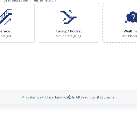
 beeinflusst den Preis erheblich
erade
Kurvig / Podest
Weiß ni
nstiger
Maßanfertigung
Wir kläre
✓
✓
Kostenlos
Unverbindlich
⏱ In 60 Sekunden
🔒 SSL-sicher