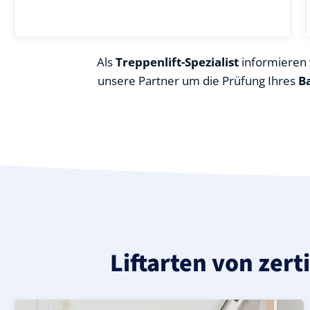
Als
Treppenlift-Spezialist
informieren w
unsere Partner um die Prüfung Ihres
B
Liftarten von zert
Moderner gerader Treppenlift in Tangerhütte (Landkrei
Geprüfter, gebrauchter Treppenlift für gerade Treppen 
Neuer Treppenlift für gerade Treppen in Tangerhütte (L