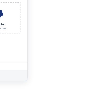
cht
n das