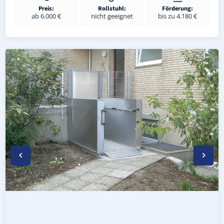
Preis:
Rollstuhl:
Förderung:
ab 6.000 €
nicht geeignet
bis zu 4.180 €
Wetterfester Plattformlift außen in Sundhausen (Unstrut-
Rollstuhl-Plattformlift in Sundhausen (Unstrut-Hainich-K