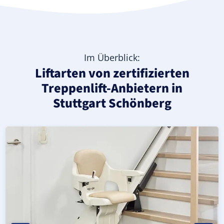
Im Überblick:
Liftarten von zertifizierten
Treppenlift-Anbietern in
Stuttgart Schönberg
Moderner gerader Treppenlift in Stuttgart Schönberg (St
Geprüfter, gebrauchter Treppenlift für gerade Treppen in
Neuer Treppenlift für gerade Treppen in Stuttgart Schönb