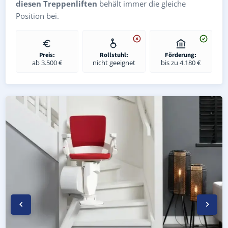
diesen Treppenliften
behält immer die gleiche
Position bei.
Preis:
Rollstuhl:
Förderung:
ab 3.500 €
nicht geeignet
bis zu 4.180 €
Kurven-Treppenlift in Stuttgart Schönberg (Stuttgart) – i
Geprüfter gebrauchter Kurventreppenlift in Stuttgart Sc
Preise & Angebote für Kurventreppenlifte in Stuttgart 