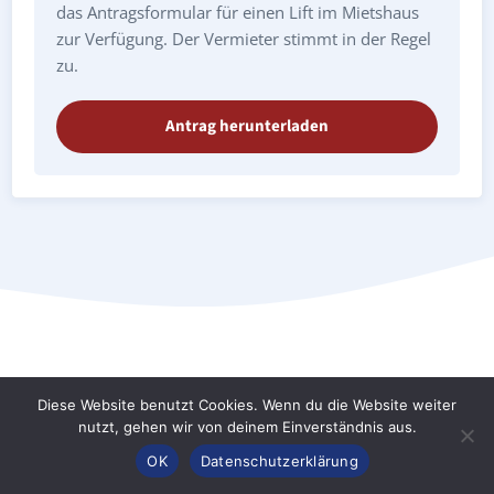
das Antragsformular für einen Lift im Mietshaus
zur Verfügung. Der Vermieter stimmt in der Regel
zu.
Antrag herunterladen
Treppenlift Stuttgart Schönberg:
Diese Website benutzt Cookies. Wenn du die Website weiter
nutzt, gehen wir von deinem Einverständnis aus.
Preise & Kosten
Anrufen
Konfigurator
Inhalt
OK
Datenschutzerklärung
Treppenlifte gewährleisten die Mobilität von Senioren