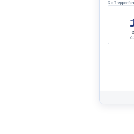
Die Treppenform
G
Gü
Schritt 3 von 8