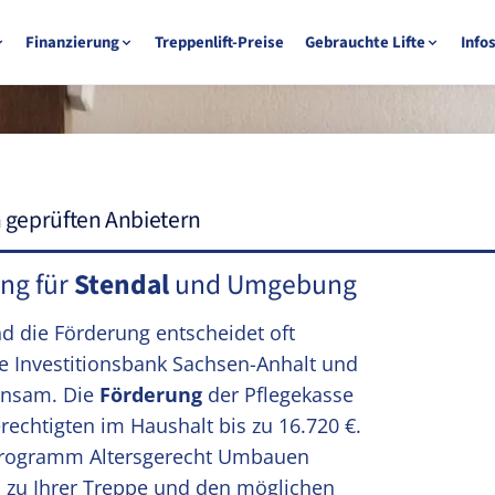
Finanzierung
Treppenlift-Preise
Gebrauchte Lifte
Info
n geprüften Anbietern
ung für
Stendal
und Umgebung
nd die Förderung entscheidet oft
Die Investitionsbank Sachsen-Anhalt und
insam. Die
Förderung
der Pflegekasse
rechtigten im Haushalt bis zu 16.720 €.
 Programm Altersgerecht Umbauen
h zu Ihrer Treppe und den möglichen