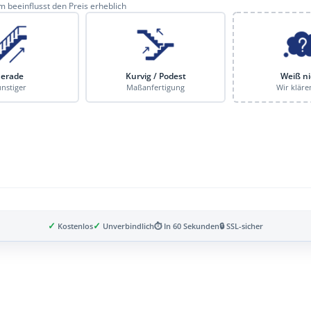
 beeinflusst den Preis erheblich
erade
Kurvig / Podest
Weiß ni
nstiger
Maßanfertigung
Wir kläre
✓
✓
Kostenlos
Unverbindlich
⏱ In 60 Sekunden
🔒 SSL-sicher