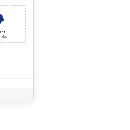
cht
n das