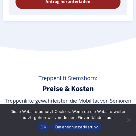
Antrag herunterladen
Treppenlift Stemshorn:
Preise & Kosten
Treppenlifte gewährleisten die Mobilität von Senioren
und körperlich beeinträchtigten Menschen jeden
Diese Website benutzt Cookies. Wenn du die Website weiter
Alters in den eigenen vier Wänden sowie in
nutzt, gehen wir von deinem Einverständnis aus.
öffentlichen Gebäuden. Aber
was kostet ein
Anrufen
Konfigurator
Inhalt
OK
Datenschutzerklärung
Treppenlift wirklich
? Wir verraten Ihnen die