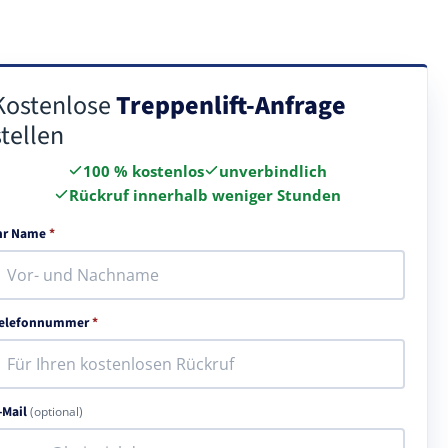
Kostenlose
Treppenlift-Anfrage
stellen
100 % kostenlos
unverbindlich
Rückruf innerhalb weniger Stunden
hr Name
*
elefonnummer
*
-Mail
(optional)