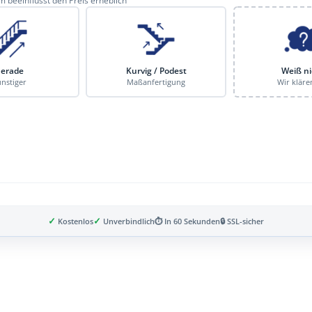
 beeinflusst den Preis erheblich
erade
Kurvig / Podest
Weiß ni
nstiger
Maßanfertigung
Wir kläre
✓
✓
Kostenlos
Unverbindlich
⏱ In 60 Sekunden
🔒 SSL-sicher