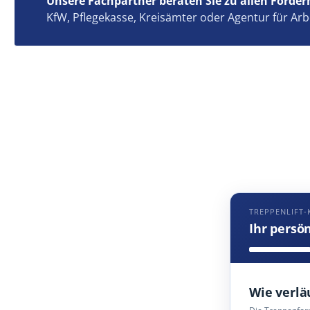
Unsere Fachpartner beraten Sie zu allen Förder
KfW, Pflegekasse, Kreisämter oder Agentur für Arb
TREPPENLIFT-
Ihr persö
Wie verlä