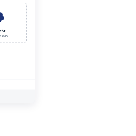
cht
n das