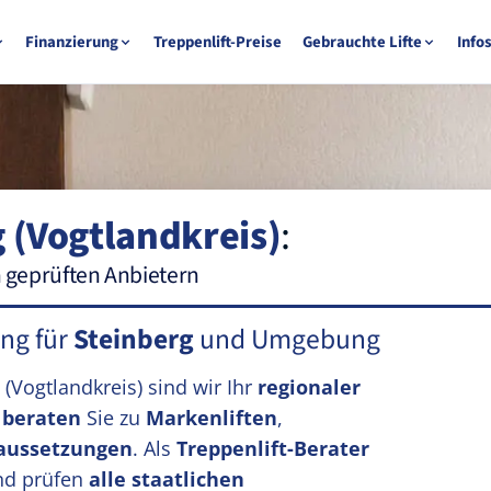
Finanzierung
Treppenlift-Preise
Gebrauchte Lifte
Info
 (Vogtlandkreis)
:
n geprüften Anbietern
ung für
Steinberg
und Umgebung
g
(Vogtlandkreis)
sind wir Ihr
regionaler
r
beraten
Sie zu
Markenliften
,
aussetzungen
. Als
Treppenlift-Berater
d prüfen
alle staatlichen