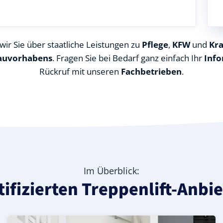
ir Sie über staatliche Leistungen zu
Pflege
,
KFW
und
Kr
auvorhabens
. Fragen Sie bei Bedarf ganz einfach Ihr
Info
Rückruf mit unseren
Fachbetrieben
.
Im Überblick:
tifizierten Treppenlift-Anbi
eis), ideal für durchgehende Treppenläufe – Informatione
in Steinberg (Vogtlandkreis) – günstige Alternative mit M
landkreis) – leise, komfortabel und individuell anpassbar.
Kurven-Treppenlift in Steinberg (Vogtlandkreis) – indivi
Geprüfter gebrauchter Kurventreppenlift in Steinberg (
Preise & Angebote für Kurventreppenlifte in Steinberg 