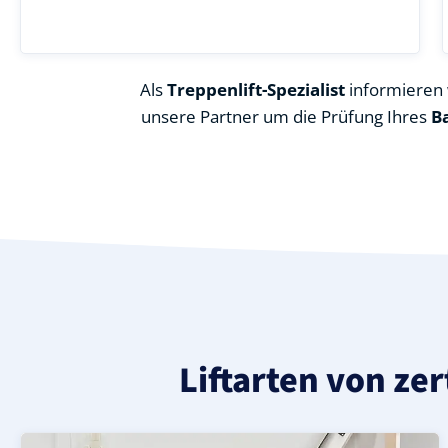
Als
Treppenlift-Spezialist
informieren w
unsere Partner um die Prüfung Ihres
B
Liftarten von zer
Moderner gerader Treppenlift in Steinberg (Vogtlandkr
Geprüfter, gebrauchter Treppenlift für gerade Treppen 
Neuer Treppenlift für gerade Treppen in Steinberg (Vogt