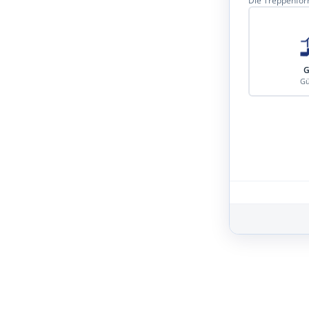
Die Treppenform
G
Gü
Schritt 3 von 8