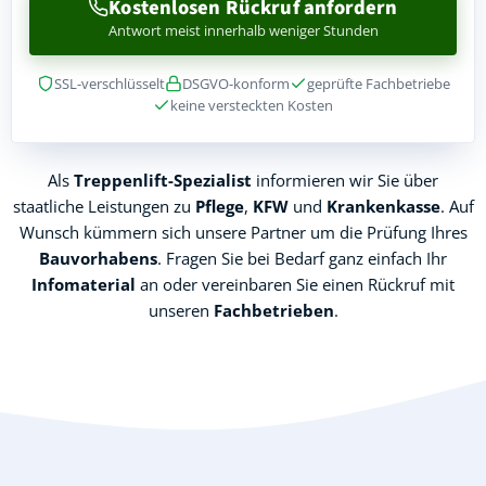
Kostenlosen Rückruf anfordern
Antwort meist innerhalb weniger Stunden
SSL-verschlüsselt
DSGVO-konform
geprüfte Fachbetriebe
keine versteckten Kosten
Als
Treppenlift-Spezialist
informieren wir Sie über
staatliche Leistungen zu
Pflege
,
KFW
und
Krankenkasse
. Auf
Wunsch kümmern sich unsere Partner um die Prüfung Ihres
Bauvorhabens
. Fragen Sie bei Bedarf ganz einfach Ihr
Infomaterial
an oder vereinbaren Sie einen Rückruf mit
unseren
Fachbetrieben
.