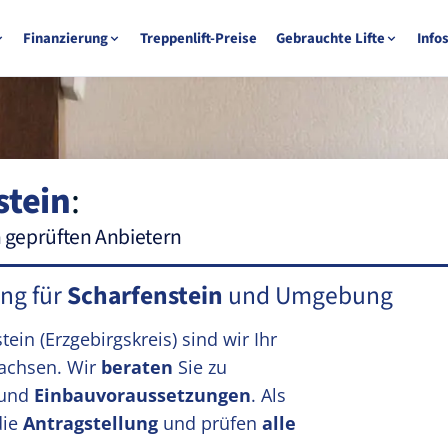
Finanzierung
Treppenlift-Preise
Gebrauchte Lifte
Info
stein
:
n geprüften Anbietern
ung für
Scharfenstein
und Umgebung
stein
(Erzgebirgskreis)
sind wir Ihr
achsen. Wir
beraten
Sie zu
und
Einbauvoraussetzungen
. Als
die
Antragstellung
und prüfen
alle