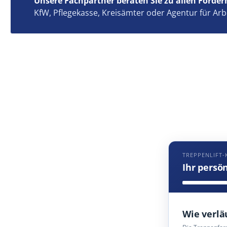
Unsere Fachpartner beraten Sie zu allen Förder
KfW, Pflegekasse, Kreisämter oder Agentur für Arb
TREPPENLIFT-
Ihr persö
Wie verlä