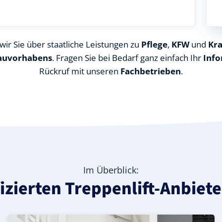
ir Sie über staatliche Leistungen zu
Pflege
,
KFW
und
Kr
auvorhabens
. Fragen Sie bei Bedarf ganz einfach Ihr
Info
Rückruf mit unseren
Fachbetrieben
.
Im Überblick:
fizierten Treppenlift-Anbiet
irgskreis), ideal für durchgehende Treppenläufe – Inform
in Scharfenstein (Erzgebirgskreis) – günstige Alternative
Erzgebirgskreis) – leise, komfortabel und individuell anpa
Kurven-Treppenlift in Scharfenstein (Erzgebirgskreis) – 
Geprüfter gebrauchter Kurventreppenlift in Scharfenste
Preise & Angebote für Kurventreppenlifte in Scharfenst