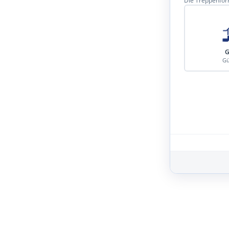
Die Treppenform
G
Gü
Schritt 3 von 8