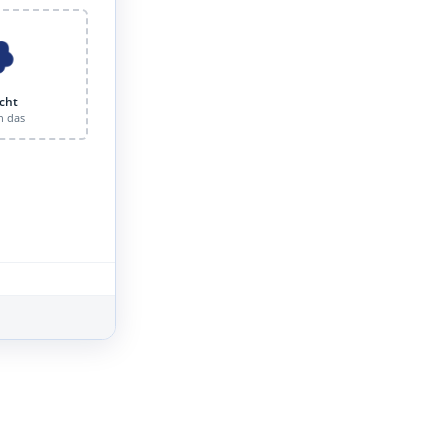
cht
n das