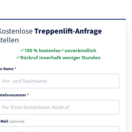
Kostenlose
Treppenlift-Anfrage
stellen
100 % kostenlos
unverbindlich
Rückruf innerhalb weniger Stunden
hr Name
*
elefonnummer
*
-Mail
(optional)