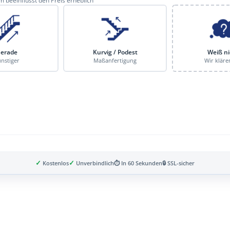
 beeinflusst den Preis erheblich
erade
Kurvig / Podest
Weiß ni
nstiger
Maßanfertigung
Wir kläre
✓
✓
Kostenlos
Unverbindlich
⏱ In 60 Sekunden
🔒 SSL-sicher