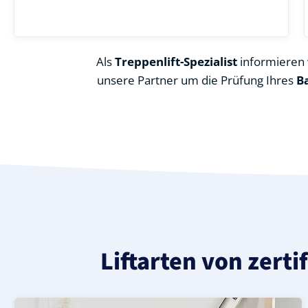
Als
Treppenlift-Spezialist
informieren w
unsere Partner um die Prüfung Ihres
B
Liftarten von zerti
Moderner gerader Treppenlift in Scharfenstein (Erzgeb
Geprüfter, gebrauchter Treppenlift für gerade Treppen 
Neuer Treppenlift für gerade Treppen in Scharfenstein (