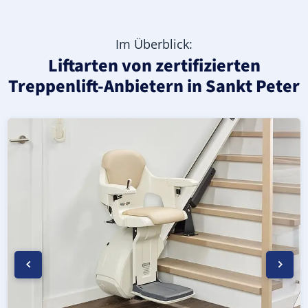
Im Überblick:
Liftarten von zertifizierten
Treppenlift-Anbietern in Sankt Peter
Moderner gerader Treppenlift in Sankt Peter (Landkreis
Geprüfter, gebrauchter Treppenlift für gerade Treppen 
Neuer Treppenlift für gerade Treppen in Sankt Peter (La