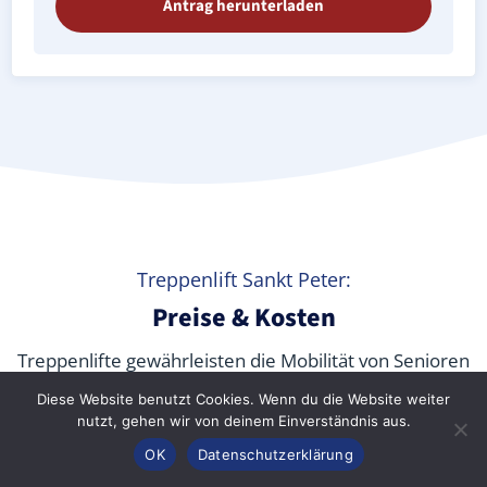
Antrag herunterladen
Treppenlift Sankt Peter:
Preise & Kosten
Treppenlifte gewährleisten die Mobilität von Senioren
und körperlich beeinträchtigten Menschen jeden
Diese Website benutzt Cookies. Wenn du die Website weiter
Alters in den eigenen vier Wänden sowie in
nutzt, gehen wir von deinem Einverständnis aus.
öffentlichen Gebäuden. Aber
was kostet ein
Anrufen
Konfigurator
Inhalt
OK
Datenschutzerklärung
Treppenlift wirklich
? Wir verraten Ihnen die