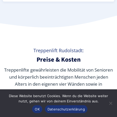
Treppenlift Rudolstadt:
Preise & Kosten
Treppenlifte gewährleisten die Mobilität von Senioren
und körperlich beeinträchtigten Menschen jeden
Alters in den eigenen vier Wänden sowie in
öffentlichen Gebäuden. Aber
was kostet ein
Diese Website benutzt Cookies. Wenn du die Website weiter
Treppenlift wirklich
? Wir verraten Ihnen die
nutzt, gehen wir von deinem Einverständnis aus.
durchschnittlichen Preise unserer Fachpartner je nach
Anrufen
Konfigurator
Inhalt
OK
Datenschutzerklärung
Modell und wie Sie die Kosten durch Zuschüsse,