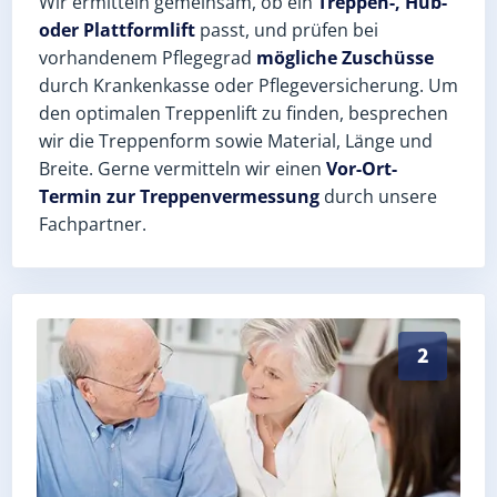
Wir ermitteln gemeinsam, ob ein
Treppen-, Hub-
oder Plattformlift
passt, und prüfen bei
vorhandenem Pflegegrad
mögliche Zuschüsse
durch Krankenkasse oder Pflegeversicherung. Um
den optimalen Treppenlift zu finden, besprechen
wir die Treppenform sowie Material, Länge und
Breite. Gerne vermitteln wir einen
Vor-Ort-
Termin zur Treppenvermessung
durch unsere
Fachpartner.
Exaktes Aufmaß in Rudolstadt (Landkreis Saalfeld-Rud
2