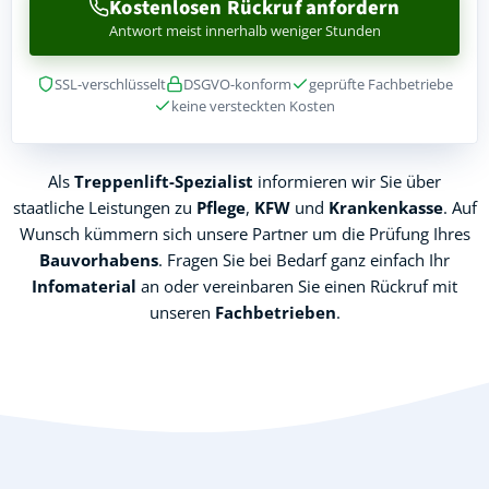
Kostenlosen Rückruf anfordern
Antwort meist innerhalb weniger Stunden
SSL-verschlüsselt
DSGVO-konform
geprüfte Fachbetriebe
keine versteckten Kosten
Als
Treppenlift-Spezialist
informieren wir Sie über
staatliche Leistungen zu
Pflege
,
KFW
und
Krankenkasse
. Auf
Wunsch kümmern sich unsere Partner um die Prüfung Ihres
Bauvorhabens
. Fragen Sie bei Bedarf ganz einfach Ihr
Infomaterial
an oder vereinbaren Sie einen Rückruf mit
unseren
Fachbetrieben
.