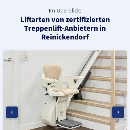
Im Überblick:
Liftarten von zertifizierten
Treppenlift-Anbietern in
Reinickendorf
Moderner gerader Treppenlift in Reinickendorf (Berlin)
Geprüfter, gebrauchter Treppenlift für gerade Treppen i
Neuer Treppenlift für gerade Treppen in Reinickendorf (B