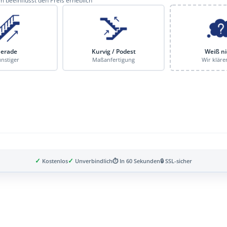
 beeinflusst den Preis erheblich
erade
Kurvig / Podest
Weiß ni
nstiger
Maßanfertigung
Wir kläre
✓
✓
Kostenlos
Unverbindlich
⏱ In 60 Sekunden
🔒 SSL-sicher