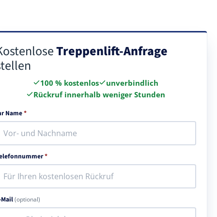
Kostenlose
Treppenlift-Anfrage
stellen
100 % kostenlos
unverbindlich
Rückruf innerhalb weniger Stunden
hr Name
*
elefonnummer
*
-Mail
(optional)