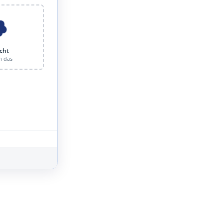
cht
n das