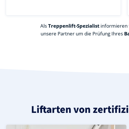
Als
Treppenlift-Spezialist
informieren w
unsere Partner um die Prüfung Ihres
B
Liftarten von zertifi
Moderner gerader Treppenlift in Reichenow-Möglin (La
Geprüfter, gebrauchter Treppenlift für gerade Treppen
Neuer Treppenlift für gerade Treppen in Reichenow-Mög