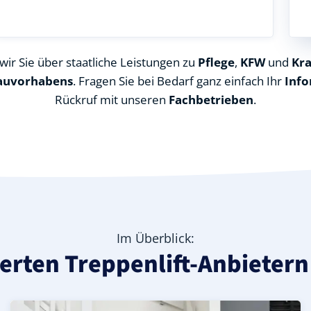
ir Sie über staatliche Leistungen zu
Pflege
,
KFW
und
Kr
auvorhabens
. Fragen Sie bei Bedarf ganz einfach Ihr
Info
Rückruf mit unseren
Fachbetrieben
.
Im Überblick:
zierten Treppenlift-Anbiete
ndkreis Märkisch-Oderland), ideal für durchgehende Trep
 in Reichenow-Möglin (Landkreis Märkisch-Oderland) – gün
lin (Landkreis Märkisch-Oderland) – leise, komfortabel un
Kurven-Treppenlift in Reichenow-Möglin (Landkreis Märki
Geprüfter gebrauchter Kurventreppenlift in Reichenow-
Preise & Angebote für Kurventreppenlifte in Reichenow