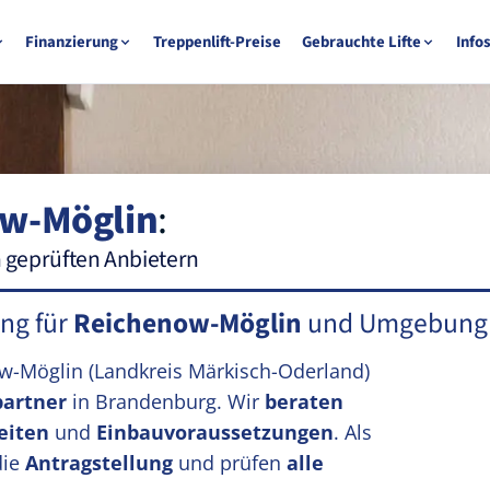
Finanzierung
Treppenlift-Preise
Gebrauchte Lifte
Info
w-Möglin
:
n geprüften Anbietern
ung für
Reichenow-Möglin
und Umgebung
ow-Möglin
(Landkreis Märkisch-Oderland)
partner
in Brandenburg. Wir
beraten
eiten
und
Einbauvoraussetzungen
. Als
die
Antragstellung
und prüfen
alle