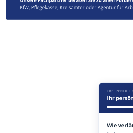
Unsere Fachpartner beraten Sie zu allen Förder
KfW, Pflegekasse, Kreisämter oder Agentur für Arb
TREPPENLIFT
Ihr persö
Wie verlä