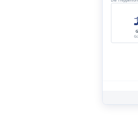
Die Treppenform
G
Gü
Schritt 3 von 8