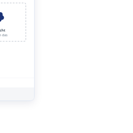
cht
n das