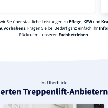
ir Sie über staatliche Leistungen zu
Pflege
,
KFW
und
Kr
auvorhabens
. Fragen Sie bei Bedarf ganz einfach Ihr
Info
Rückruf mit unseren
Fachbetrieben
.
Im Überblick:
zierten Treppenlift-Anbieter
ndkreis Märkisch-Oderland), ideal für durchgehende Trep
 in Rehfelde Zinndorf (Landkreis Märkisch-Oderland) – gün
orf (Landkreis Märkisch-Oderland) – leise, komfortabel un
Kurven-Treppenlift in Rehfelde Zinndorf (Landkreis Märk
Geprüfter gebrauchter Kurventreppenlift in Rehfelde Z
Preise & Angebote für Kurventreppenlifte in Rehfelde 