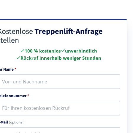
Kostenlose
Treppenlift-Anfrage
stellen
100 % kostenlos
unverbindlich
Rückruf innerhalb weniger Stunden
hr Name
*
elefonnummer
*
-Mail
(optional)