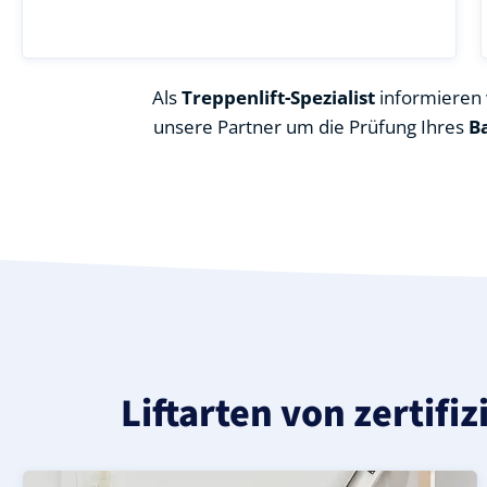
Als
Treppenlift-Spezialist
informieren w
unsere Partner um die Prüfung Ihres
B
Liftarten von zertifi
Moderner gerader Treppenlift in Rehfelde Zinndorf (La
Geprüfter, gebrauchter Treppenlift für gerade Treppen
Neuer Treppenlift für gerade Treppen in Rehfelde Zinnd