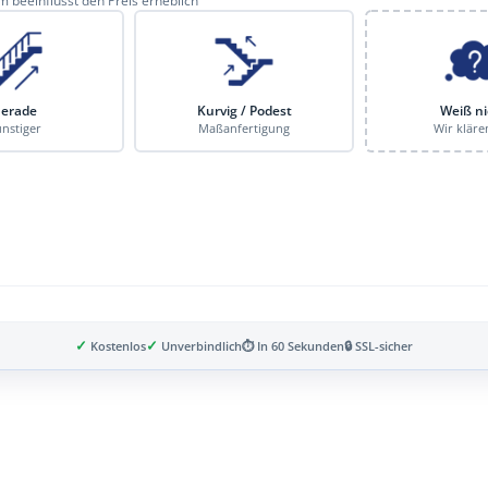
 beeinflusst den Preis erheblich
erade
Kurvig / Podest
Weiß ni
nstiger
Maßanfertigung
Wir kläre
✓
✓
Kostenlos
Unverbindlich
⏱ In 60 Sekunden
🔒 SSL-sicher