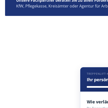
Unsere Fachpartner beraten Sie zu allen Förder
KfW, Pflegekasse, Kreisämter oder Agentur für Arb
TREPPENLIFT-
Ihr persö
Wie verlä