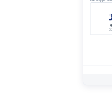
Die Treppenform
G
Gü
Schritt 3 von 8