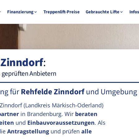
Finanzierung
Treppenlift-Preise
Gebrauchte Lifte
Info
 Zinndorf
:
n geprüften Anbietern
ung für
Rehfelde Zinndorf
und Umgebung
 Zinndorf
(Landkreis Märkisch-Oderland)
partner
in Brandenburg. Wir
beraten
eiten
und
Einbauvoraussetzungen
. Als
die
Antragstellung
und prüfen
alle