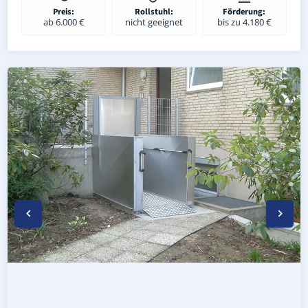
Preis:
Rollstuhl:
Förderung:
ab 6.000 €
nicht geeignet
bis zu 4.180 €
Wetterfester Plattformlift außen in Prötzel Prädikow (La
Rollstuhl-Plattformlift in Prötzel Prädikow (Landkreis M