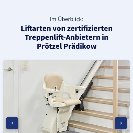
Im Überblick:
Liftarten von zertifizierten
Treppenlift-Anbietern in
Prötzel Prädikow
Moderner gerader Treppenlift in Prötzel Prädikow (Land
Geprüfter, gebrauchter Treppenlift für gerade Treppen i
Neuer Treppenlift für gerade Treppen in Prötzel Prädiko