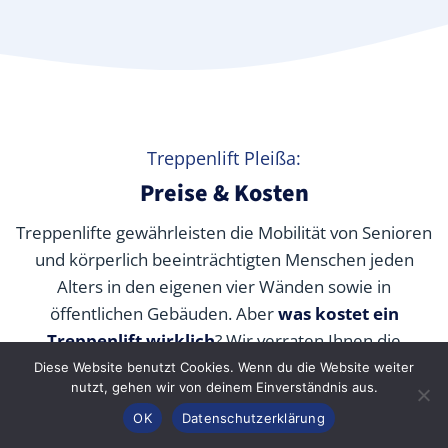
Treppenlift Pleißa:
Preise & Kosten
Treppenlifte gewährleisten die Mobilität von Senioren
und körperlich beeinträchtigten Menschen jeden
Alters in den eigenen vier Wänden sowie in
öffentlichen Gebäuden. Aber
was kostet ein
Treppenlift wirklich
? Wir verraten Ihnen die
durchschnittlichen Preise unserer Fachpartner je nach
Diese Website benutzt Cookies. Wenn du die Website weiter
nutzt, gehen wir von deinem Einverständnis aus.
Modell und wie Sie die Kosten durch Zuschüsse,
Anrufen
Konfigurator
Inhalt
OK
Datenschutzerklärung
Fördermittel und Alternativen senken können.