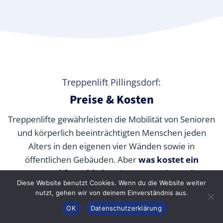
Treppenlift Pillingsdorf:
Preise & Kosten
Treppenlifte gewährleisten die Mobilität von Senioren
und körperlich beeinträchtigten Menschen jeden
Alters in den eigenen vier Wänden sowie in
öffentlichen Gebäuden. Aber
was kostet ein
Treppenlift wirklich
? Wir verraten Ihnen die
Diese Website benutzt Cookies. Wenn du die Website weiter
durchschnittlichen Preise unserer Fachpartner je nach
nutzt, gehen wir von deinem Einverständnis aus.
Modell und wie Sie die Kosten durch Zuschüsse,
Anrufen
Konfigurator
Inhalt
OK
Datenschutzerklärung
Fördermittel und Alternativen senken können.