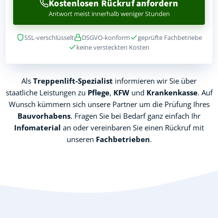
Kostenlosen Rückruf anfordern
Antwort meist innerhalb weniger Stunden
SSL-verschlüsselt
DSGVO-konform
geprüfte Fachbetriebe
keine versteckten Kosten
Als
Treppenlift-Spezialist
informieren wir Sie über
staatliche Leistungen zu
Pflege
,
KFW
und
Krankenkasse
. Auf
Wunsch kümmern sich unsere Partner um die Prüfung Ihres
Bauvorhabens
. Fragen Sie bei Bedarf ganz einfach Ihr
Infomaterial
an oder vereinbaren Sie einen Rückruf mit
unseren
Fachbetrieben
.