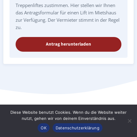
Treppenliftes zustimmen. Hier stellen wir Ihnen
das Antragsformular für einen Lift im Mietshaus
zur Verfügung. Der Vermieter stimmt in der Regel
zu.
Antrag herunterladen
Diese Website benutzt Cookies. Wenn du die Website weiter
nutzt, gehen wir von deinem Einverständnis aus.
Treppenlift Offenbach an der Queich:
Anrufen
Konfigurator
Inhalt
OK
Datenschutzerklärung
Preise & Kosten