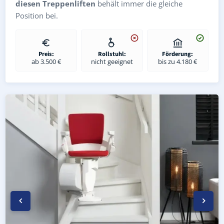
diesen Treppenliften
behält immer die gleiche
Position bei.
Preis:
Rollstuhl:
Förderung:
ab 3.500 €
nicht geeignet
bis zu 4.180 €
Kurven-Treppenlift in Offenbach an der Queich (Landkreis
Geprüfter gebrauchter Kurventreppenlift in Offenbach a
Preise & Angebote für Kurventreppenlifte in Offenbach 