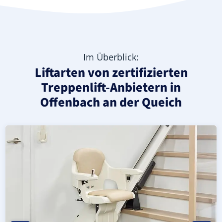
Im Überblick:
Liftarten von zertifizierten
Treppenlift-Anbietern in
Offenbach an der Queich
Moderner gerader Treppenlift in Offenbach an der Queic
Geprüfter, gebrauchter Treppenlift für gerade Treppen i
Neuer Treppenlift für gerade Treppen in Offenbach an de