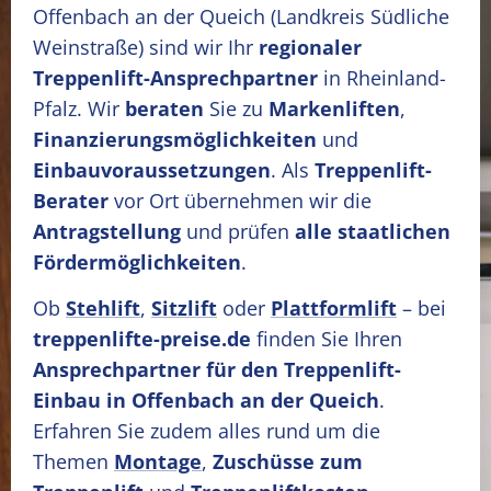
Offenbach an der Queich
(Landkreis Südliche
Weinstraße)
sind wir Ihr
regionaler
Treppenlift-Ansprechpartner
in Rheinland-
Pfalz. Wir
beraten
Sie zu
Markenliften
,
Finanzierungsmöglichkeiten
und
Einbauvoraussetzungen
. Als
Treppenlift-
Berater
vor Ort übernehmen wir die
Antragstellung
und prüfen
alle staatlichen
Fördermöglichkeiten
.
Ob
Stehlift
,
Sitzlift
oder
Plattformlift
– bei
treppenlifte-preise.de
finden Sie Ihren
Ansprechpartner für den Treppenlift-
Einbau in Offenbach an der Queich
.
Erfahren Sie zudem alles rund um die
Themen
Montage
,
Zuschüsse zum