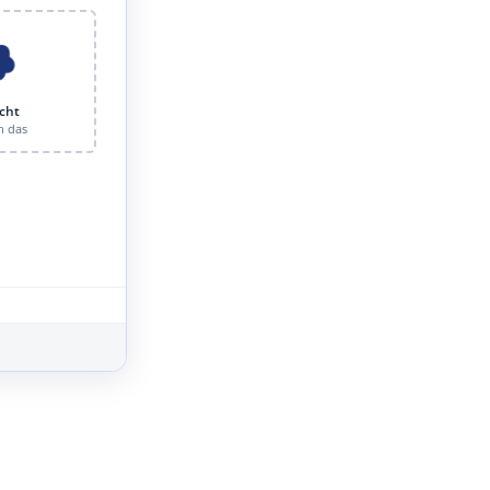
cht
n das