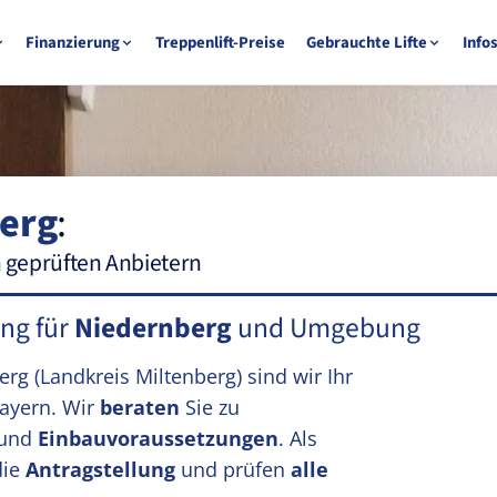
Finanzierung
Treppenlift-Preise
Gebrauchte Lifte
Info
erg
:
n geprüften Anbietern
ung für
Niedernberg
und Umgebung
berg
(Landkreis Miltenberg)
sind wir Ihr
ayern. Wir
beraten
Sie zu
und
Einbauvoraussetzungen
. Als
die
Antragstellung
und prüfen
alle