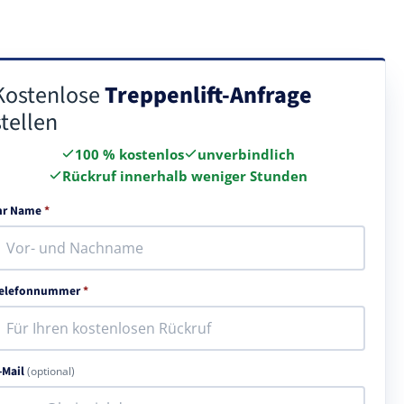
Kostenlose
Treppenlift-Anfrage
stellen
100 % kostenlos
unverbindlich
Rückruf innerhalb weniger Stunden
hr Name
*
elefonnummer
*
-Mail
(optional)