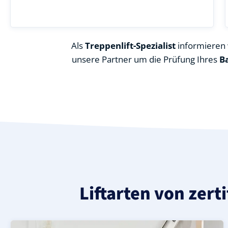
Als
Treppenlift-Spezialist
informieren w
unsere Partner um die Prüfung Ihres
B
Liftarten von zert
Moderner gerader Treppenlift in Niedernberg (Landkrei
Geprüfter, gebrauchter Treppenlift für gerade Treppen
Neuer Treppenlift für gerade Treppen in Niedernberg (L