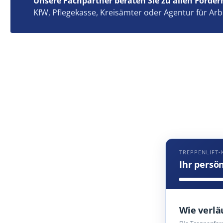
Unsere Fachpartner beraten Sie zu allen Förder
KfW, Pflegekasse, Kreisämter oder Agentur für Arb
TREPPENLIFT-
Ihr persö
Wie verlä