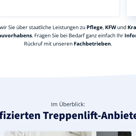
ir Sie über staatliche Leistungen zu
Pflege
,
KFW
und
Kr
auvorhabens
. Fragen Sie bei Bedarf ganz einfach Ihr
Info
Rückruf mit unseren
Fachbetrieben
.
Im Überblick:
ifizierten Treppenlift-Anbie
s Miltenberg), ideal für durchgehende Treppenläufe – In
 in Niedernberg (Landkreis Miltenberg) – günstige Alterna
andkreis Miltenberg) – leise, komfortabel und individuell
Kurven-Treppenlift in Niedernberg (Landkreis Miltenberg
Geprüfter gebrauchter Kurventreppenlift in Niedernber
Preise & Angebote für Kurventreppenlifte in Niedernbe