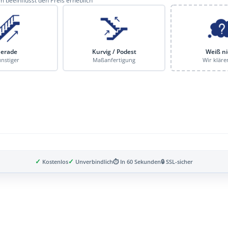
 beeinflusst den Preis erheblich
erade
Kurvig / Podest
Weiß ni
nstiger
Maßanfertigung
Wir kläre
✓
✓
Kostenlos
Unverbindlich
⏱ In 60 Sekunden
🔒 SSL-sicher