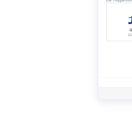
Die Treppenform
G
Gü
Schritt 3 von 8