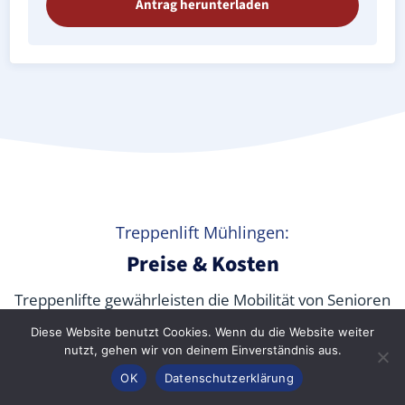
Antrag herunterladen
Treppenlift Mühlingen:
Preise & Kosten
Treppenlifte gewährleisten die Mobilität von Senioren
und körperlich beeinträchtigten Menschen jeden
Diese Website benutzt Cookies. Wenn du die Website weiter
Alters in den eigenen vier Wänden sowie in
nutzt, gehen wir von deinem Einverständnis aus.
öffentlichen Gebäuden. Aber
was kostet ein
Anrufen
Konfigurator
Inhalt
OK
Datenschutzerklärung
Treppenlift wirklich
? Wir verraten Ihnen die