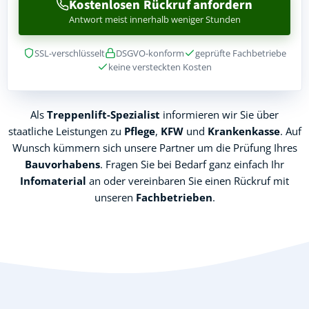
Kostenlosen Rückruf anfordern
Antwort meist innerhalb weniger Stunden
SSL-verschlüsselt
DSGVO-konform
geprüfte Fachbetriebe
keine versteckten Kosten
Als
Treppenlift-Spezialist
informieren wir Sie über
staatliche Leistungen zu
Pflege
,
KFW
und
Krankenkasse
. Auf
Wunsch kümmern sich unsere Partner um die Prüfung Ihres
Bauvorhabens
. Fragen Sie bei Bedarf ganz einfach Ihr
Infomaterial
an oder vereinbaren Sie einen Rückruf mit
unseren
Fachbetrieben
.