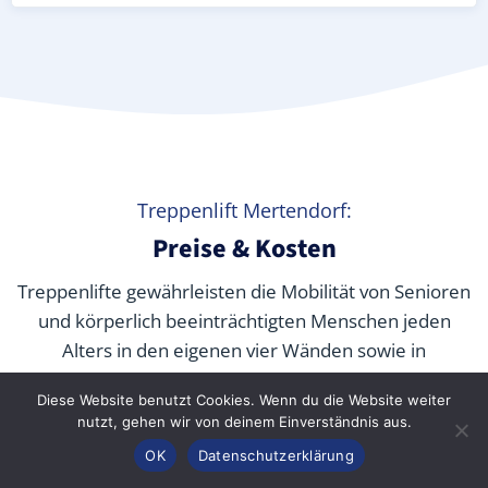
Treppenlift Mertendorf:
Preise & Kosten
Treppenlifte gewährleisten die Mobilität von Senioren
und körperlich beeinträchtigten Menschen jeden
Alters in den eigenen vier Wänden sowie in
öffentlichen Gebäuden. Aber
was kostet ein
Diese Website benutzt Cookies. Wenn du die Website weiter
Treppenlift wirklich
? Wir verraten Ihnen die
nutzt, gehen wir von deinem Einverständnis aus.
durchschnittlichen Preise unserer Fachpartner je nach
Anrufen
Konfigurator
Inhalt
OK
Datenschutzerklärung
Modell und wie Sie die Kosten durch Zuschüsse,