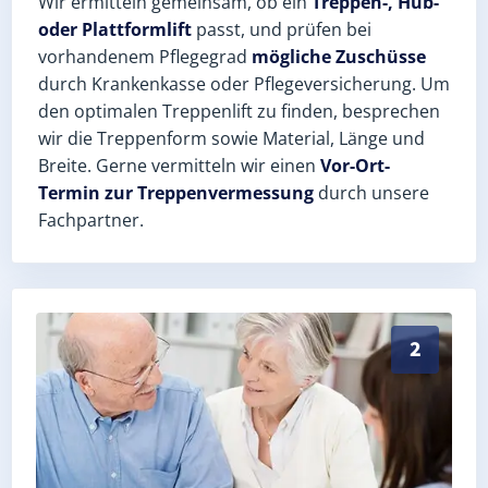
Wir ermitteln gemeinsam, ob ein
Treppen-, Hub-
oder Plattformlift
passt, und prüfen bei
vorhandenem Pflegegrad
mögliche Zuschüsse
durch Krankenkasse oder Pflegeversicherung. Um
den optimalen Treppenlift zu finden, besprechen
wir die Treppenform sowie Material, Länge und
Breite. Gerne vermitteln wir einen
Vor-Ort-
Termin zur Treppenvermessung
durch unsere
Fachpartner.
Exaktes Aufmaß in Mertendorf (Saale-Holzland-Kreis)
2