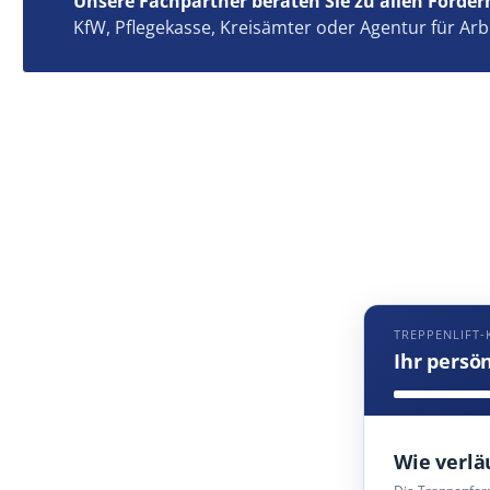
Unsere Fachpartner beraten Sie zu allen Förder
KfW, Pflegekasse, Kreisämter oder Agentur für Arb
TREPPENLIFT-
Ihr persö
Wie verlä