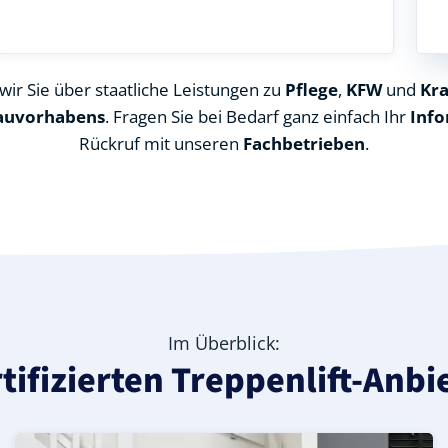
ir Sie über staatliche Leistungen zu
Pflege
,
KFW
und
Kr
auvorhabens
. Fragen Sie bei Bedarf ganz einfach Ihr
Info
Rückruf mit unseren
Fachbetrieben
.
Im Überblick:
rtifizierten Treppenlift-Anbi
arz), ideal für durchgehende Treppenläufe – Informatione
in Meisdorf (Landkreis Harz) – günstige Alternative mit 
kreis Harz) – leise, komfortabel und individuell anpassbar
Kurven-Treppenlift in Meisdorf (Landkreis Harz) – indivi
Geprüfter gebrauchter Kurventreppenlift in Meisdorf (L
Preise & Angebote für Kurventreppenlifte in Meisdorf 