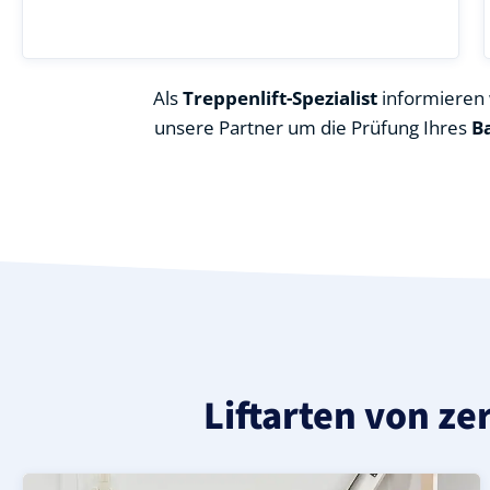
Als
Treppenlift-Spezialist
informieren w
unsere Partner um die Prüfung Ihres
B
Liftarten von ze
Moderner gerader Treppenlift in Meisdorf (Landkreis H
Geprüfter, gebrauchter Treppenlift für gerade Treppen 
Neuer Treppenlift für gerade Treppen in Meisdorf (Land