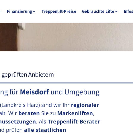
Finanzierung
Treppenlift-Preise
Gebrauchte Lifte
Info
n geprüften Anbietern
ung für
Meisdorf
und Umgebung
(Landkreis Harz)
sind wir Ihr
regionaler
lt. Wir
beraten
Sie zu
Markenliften
,
aussetzungen
. Als
Treppenlift-Berater
d prüfen
alle staatlichen