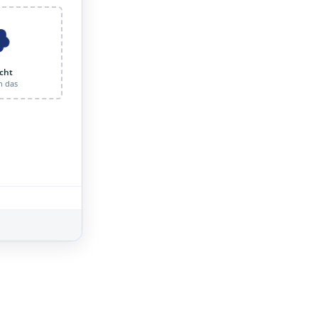
cht
n das