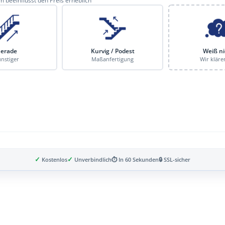
 beeinflusst den Preis erheblich
erade
Kurvig / Podest
Weiß ni
nstiger
Maßanfertigung
Wir kläre
✓
✓
Kostenlos
Unverbindlich
⏱ In 60 Sekunden
🔒 SSL-sicher