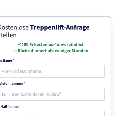
Kostenlose
Treppenlift-Anfrage
stellen
100 % kostenlos
unverbindlich
Rückruf innerhalb weniger Stunden
hr Name
*
elefonnummer
*
-Mail
(optional)