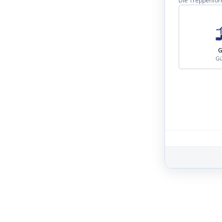
Die Treppenform
G
Gü
Schritt 3 von 8