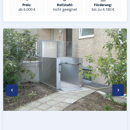
Preis:
Rollstuhl:
Förderung:
ab 6.000 €
nicht geeignet
bis zu 4.180 €
Wetterfester Plattformlift außen in Marienheide (Oberber
Rollstuhl-Plattformlift in Marienheide (Oberbergischer K