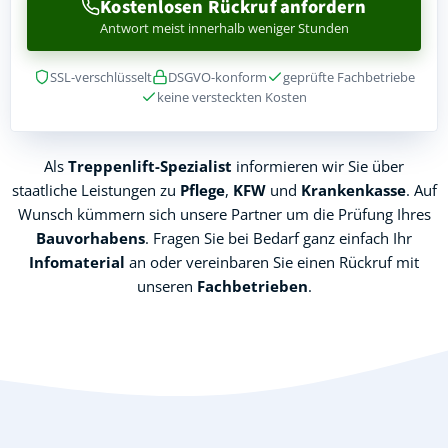
Kostenlosen Rückruf anfordern
Antwort meist innerhalb weniger Stunden
SSL-verschlüsselt
DSGVO-konform
geprüfte Fachbetriebe
keine versteckten Kosten
Als
Treppenlift-Spezialist
informieren wir Sie über
staatliche Leistungen zu
Pflege
,
KFW
und
Krankenkasse
. Auf
Wunsch kümmern sich unsere Partner um die Prüfung Ihres
Bauvorhabens
. Fragen Sie bei Bedarf ganz einfach Ihr
Infomaterial
an oder vereinbaren Sie einen Rückruf mit
unseren
Fachbetrieben
.