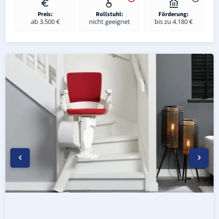
Preis:
Rollstuhl:
Förderung:
ab 3.500 €
nicht geeignet
bis zu 4.180 €
Kurven-Treppenlift in Lichtentanne (Landkreis Zwickau) –
Geprüfter gebrauchter Kurventreppenlift in Lichtentann
Preise & Angebote für Kurventreppenlifte in Lichtentan