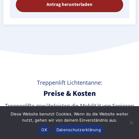
Antrag herunterladen
Treppenlift Lichtentanne:
Preise & Kosten
Treppenlifte gewährleisten die Mobilität von Senioren
und körperlich beeinträchtigten Menschen jeden
Diese Website benutzt Cookies. Wenn du die Website weiter
nutzt, gehen wir von deinem Einverständnis aus.
Alters in den eigenen vier Wänden sowie in
Anrufen
Konfigurator
Inhalt
OK
Datenschutzerklärung
öffentlichen Gebäuden. Aber
was kostet ein