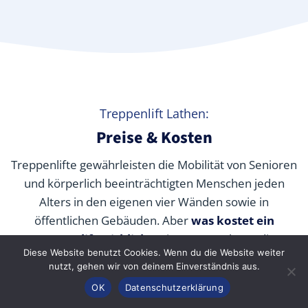
Treppenlift Lathen:
Preise & Kosten
Treppenlifte gewährleisten die Mobilität von Senioren
und körperlich beeinträchtigten Menschen jeden
Alters in den eigenen vier Wänden sowie in
öffentlichen Gebäuden. Aber
was kostet ein
Treppenlift wirklich
? Wir verraten Ihnen die
Diese Website benutzt Cookies. Wenn du die Website weiter
durchschnittlichen Preise unserer Fachpartner je nach
nutzt, gehen wir von deinem Einverständnis aus.
Modell und wie Sie die Kosten durch Zuschüsse,
Anrufen
Konfigurator
Inhalt
OK
Datenschutzerklärung
Fördermittel und Alternativen senken können.