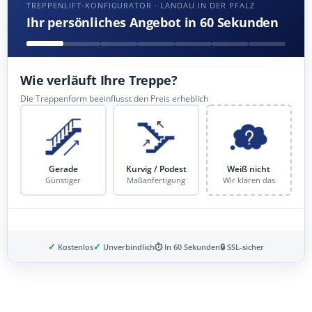
TREPPENLIFT-KONFIGURATOR · LANDAU IN DER PFALZ
Ihr persönliches Angebot in 60 Sekunden
Wie verläuft Ihre Treppe?
Die Treppenform beeinflusst den Preis erheblich
Gerade
Kurvig / Podest
Weiß nicht
Günstiger
Maßanfertigung
Wir klären das
✓
✓
Kostenlos
Unverbindlich
⏱ In 60 Sekunden
🔒 SSL-sicher
Schritt 3 von 8