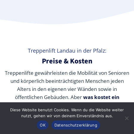
Treppenlift Landau in der Pfalz:
Preise & Kosten
Treppenlifte gewährleisten die Mobilität von Senioren
und körperlich beeinträchtigten Menschen jeden
Alters in den eigenen vier Wänden sowie in
öffentlichen Gebäuden. Aber
was kostet ein
Treppenlift wirklich
? Wir verraten Ihnen die
Diese Website benutzt Cookies. Wenn du die Website weiter
durchschnittlichen Preise unserer Fachpartner je nach
nutzt, gehen wir von deinem Einverständnis aus.
Modell und wie Sie die Kosten durch Zuschüsse,
Anrufen
Konfigurator
Inhalt
OK
Datenschutzerklärung
Fördermittel und Alternativen senken können.