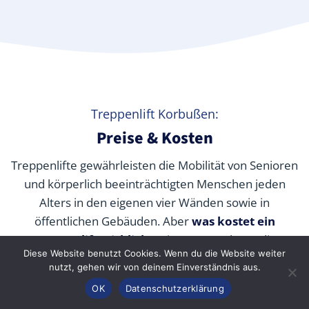
Treppenlift Korbußen:
Preise & Kosten
Treppenlifte gewährleisten die Mobilität von Senioren
und körperlich beeinträchtigten Menschen jeden
Alters in den eigenen vier Wänden sowie in
öffentlichen Gebäuden. Aber
was kostet ein
Treppenlift wirklich
? Wir verraten Ihnen die
Diese Website benutzt Cookies. Wenn du die Website weiter
durchschnittlichen Preise unserer Fachpartner je nach
nutzt, gehen wir von deinem Einverständnis aus.
Modell und wie Sie die Kosten durch Zuschüsse,
Anrufen
Konfigurator
Inhalt
OK
Datenschutzerklärung
Fördermittel und Alternativen senken können.