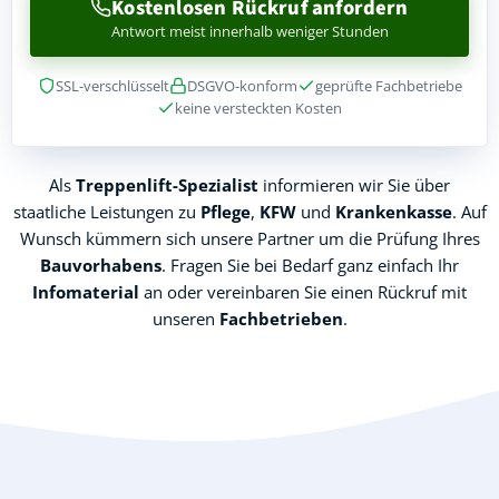
Kostenlosen Rückruf anfordern
Antwort meist innerhalb weniger Stunden
SSL-verschlüsselt
DSGVO-konform
geprüfte Fachbetriebe
keine versteckten Kosten
Als
Treppenlift-Spezialist
informieren wir Sie über
staatliche Leistungen zu
Pflege
,
KFW
und
Krankenkasse
. Auf
Wunsch kümmern sich unsere Partner um die Prüfung Ihres
Bauvorhabens
. Fragen Sie bei Bedarf ganz einfach Ihr
Infomaterial
an oder vereinbaren Sie einen Rückruf mit
unseren
Fachbetrieben
.