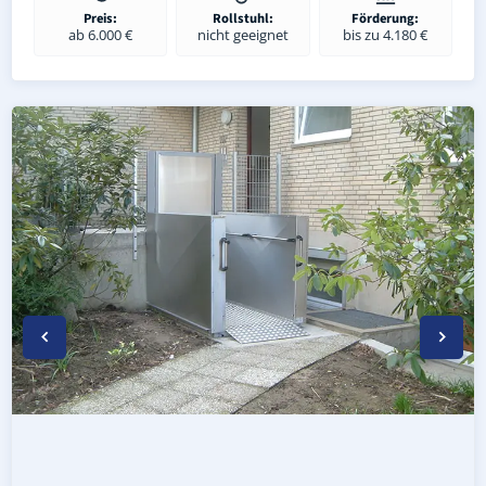
Preis:
Rollstuhl:
Förderung:
ab 6.000 €
nicht geeignet
bis zu 4.180 €
Wetterfester Plattformlift außen in Koldenbüttel (Landkr
Rollstuhl-Plattformlift in Koldenbüttel (Landkreis Nordf