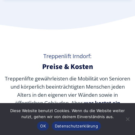
Treppenlift Irndorf:
Preise & Kosten
Treppenlifte gewährleisten die Mobilität von Senioren
und körperlich beeinträchtigten Menschen jeden
Alters in den eigenen vier Wänden sowie in
öffentlichen Gebäuden. Aber
was kostet ein
Treppenlift wirklich
? Wir verraten Ihnen die
Diese Website benutzt Cookies. Wenn du die Website weiter
nutzt, gehen wir von deinem Einverständnis aus.
durchschnittlichen Preise unserer Fachpartner je nach
Anrufen
Konfigurator
Inhalt
OK
Datenschutzerklärung
Modell und wie Sie die Kosten durch Zuschüsse,