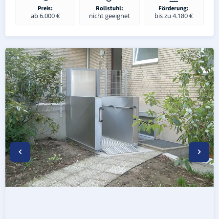
Preis:
Rollstuhl:
Förderung:
ab 6.000 €
nicht geeignet
bis zu 4.180 €
Wetterfester Plattformlift außen in Holzgerlingen (Landk
Rollstuhl-Plattformlift in Holzgerlingen (Landkreis Böbl