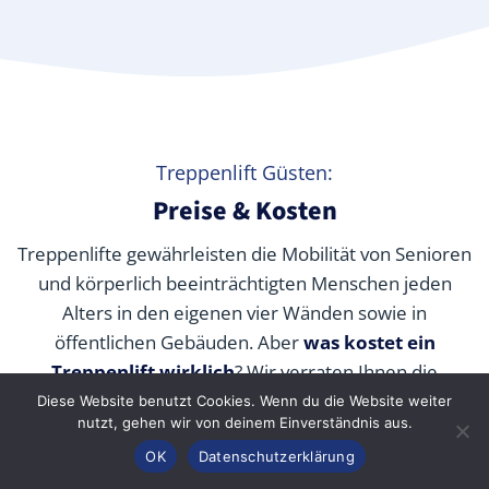
Treppenlift Güsten:
Preise & Kosten
Treppenlifte gewährleisten die Mobilität von Senioren
und körperlich beeinträchtigten Menschen jeden
Alters in den eigenen vier Wänden sowie in
öffentlichen Gebäuden. Aber
was kostet ein
Treppenlift wirklich
? Wir verraten Ihnen die
durchschnittlichen Preise unserer Fachpartner je nach
Diese Website benutzt Cookies. Wenn du die Website weiter
nutzt, gehen wir von deinem Einverständnis aus.
Modell und wie Sie die Kosten durch Zuschüsse,
Anrufen
Konfigurator
Inhalt
OK
Datenschutzerklärung
Fördermittel und Alternativen senken können.