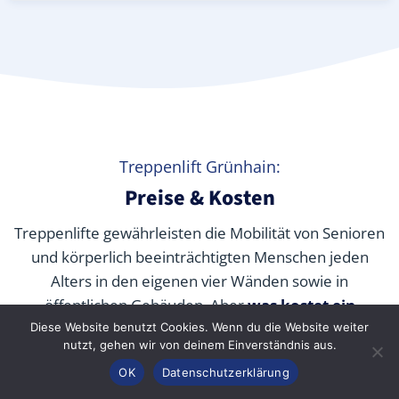
Treppenlift Grünhain:
Preise & Kosten
Treppenlifte gewährleisten die Mobilität von Senioren
und körperlich beeinträchtigten Menschen jeden
Alters in den eigenen vier Wänden sowie in
öffentlichen Gebäuden. Aber
was kostet ein
Treppenlift wirklich
? Wir verraten Ihnen die
Diese Website benutzt Cookies. Wenn du die Website weiter
nutzt, gehen wir von deinem Einverständnis aus.
durchschnittlichen Preise unserer Fachpartner je nach
Anrufen
Konfigurator
Inhalt
OK
Datenschutzerklärung
Modell und wie Sie die Kosten durch Zuschüsse,