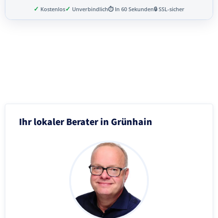
✓
✓
Kostenlos
Unverbindlich
⏱ In 60 Sekunden
🔒 SSL-sicher
Schritt 3 von 8
Ihr lokaler Berater in Grünhain