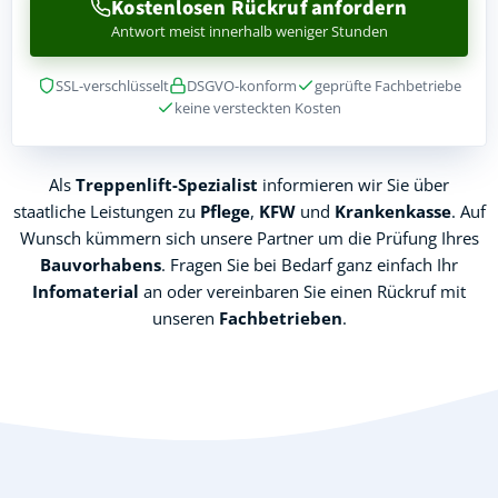
Kostenlosen Rückruf anfordern
Antwort meist innerhalb weniger Stunden
SSL-verschlüsselt
DSGVO-konform
geprüfte Fachbetriebe
keine versteckten Kosten
Als
Treppenlift-Spezialist
informieren wir Sie über
staatliche Leistungen zu
Pflege
,
KFW
und
Krankenkasse
. Auf
Wunsch kümmern sich unsere Partner um die Prüfung Ihres
Bauvorhabens
. Fragen Sie bei Bedarf ganz einfach Ihr
Infomaterial
an oder vereinbaren Sie einen Rückruf mit
unseren
Fachbetrieben
.