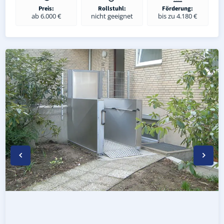
Preis:
Rollstuhl:
Förderung:
ab 6.000 €
nicht geeignet
bis zu 4.180 €
Wetterfester Plattformlift außen in Großzöberitz (Landkr
Rollstuhl-Plattformlift in Großzöberitz (Landkreis Anhalt