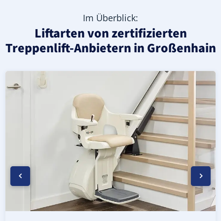
Im Überblick:
Liftarten von zertifizierten
Treppenlift-Anbietern in Großenhain
Moderner gerader Treppenlift in Großenhain (Landkreis
Geprüfter, gebrauchter Treppenlift für gerade Treppen 
Neuer Treppenlift für gerade Treppen in Großenhain (Lan