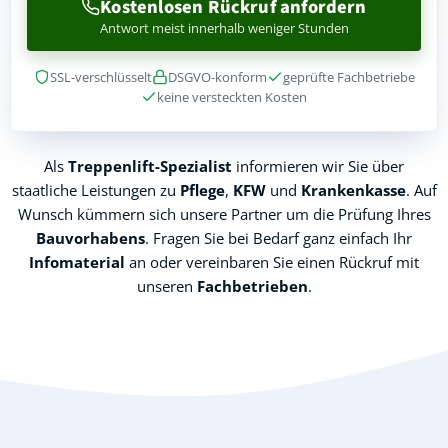
Kostenlosen Rückruf anfordern
Antwort meist innerhalb weniger Stunden
SSL-verschlüsselt
DSGVO-konform
geprüfte Fachbetriebe
keine versteckten Kosten
Als
Treppenlift-Spezialist
informieren wir Sie über
staatliche Leistungen zu
Pflege
,
KFW
und
Krankenkasse
. Auf
Wunsch kümmern sich unsere Partner um die Prüfung Ihres
Bauvorhabens
. Fragen Sie bei Bedarf ganz einfach Ihr
Infomaterial
an oder vereinbaren Sie einen Rückruf mit
unseren
Fachbetrieben
.