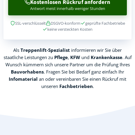
Kostenlosen Rückruf anfordern
Antwort meist innerhalb weniger Stunden
SSL-verschlüsselt
DSGVO-konform
geprüfte Fachbetriebe
keine versteckten Kosten
Als
Treppenlift-Spezialist
informieren wir Sie über
staatliche Leistungen zu
Pflege
,
KFW
und
Krankenkasse
. Auf
Wunsch kümmern sich unsere Partner um die Prüfung Ihres
Bauvorhabens
. Fragen Sie bei Bedarf ganz einfach Ihr
Infomaterial
an oder vereinbaren Sie einen Rückruf mit
unseren
Fachbetrieben
.