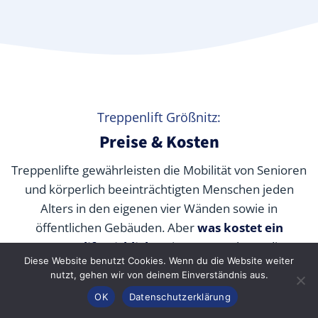
Treppenlift Größnitz:
Preise & Kosten
Treppenlifte gewährleisten die Mobilität von Senioren
und körperlich beeinträchtigten Menschen jeden
Alters in den eigenen vier Wänden sowie in
öffentlichen Gebäuden. Aber
was kostet ein
Treppenlift wirklich
? Wir verraten Ihnen die
Diese Website benutzt Cookies. Wenn du die Website weiter
durchschnittlichen Preise unserer Fachpartner je nach
nutzt, gehen wir von deinem Einverständnis aus.
Modell und wie Sie die Kosten durch Zuschüsse,
Anrufen
Konfigurator
Inhalt
OK
Datenschutzerklärung
Fördermittel und Alternativen senken können.