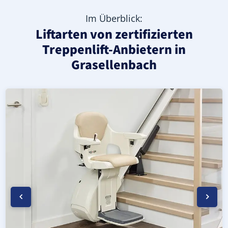
Im Überblick:
Liftarten von zertifizierten
Treppenlift-Anbietern in
Grasellenbach
Moderner gerader Treppenlift in Grasellenbach (Landkre
Geprüfter, gebrauchter Treppenlift für gerade Treppen i
Neuer Treppenlift für gerade Treppen in Grasellenbach (