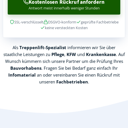
Kostenlosen Rückruf anfordern
Antwort meist innerhalb weniger Stunden
SSL-verschlüsselt
DSGVO-konform
geprüfte Fachbetriebe
keine versteckten Kosten
Als
Treppenlift-Spezialist
informieren wir Sie über
staatliche Leistungen zu
Pflege
,
KFW
und
Krankenkasse
. Auf
Wunsch kümmern sich unsere Partner um die Prüfung Ihres
Bauvorhabens
. Fragen Sie bei Bedarf ganz einfach Ihr
Infomaterial
an oder vereinbaren Sie einen Rückruf mit
unseren
Fachbetrieben
.