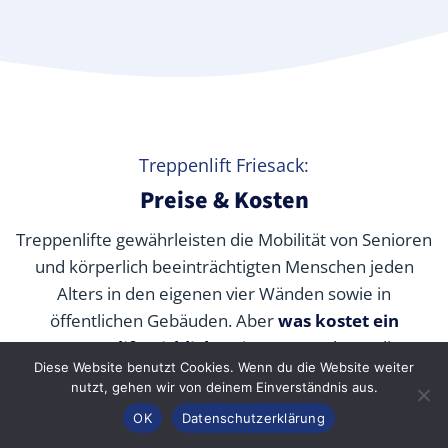
Treppenlift Friesack:
Preise & Kosten
Treppenlifte gewährleisten die Mobilität von Senioren
und körperlich beeinträchtigten Menschen jeden
Alters in den eigenen vier Wänden sowie in
öffentlichen Gebäuden. Aber
was kostet ein
Treppenlift wirklich
? Wir verraten Ihnen die
Diese Website benutzt Cookies. Wenn du die Website weiter
durchschnittlichen Preise unserer Fachpartner je nach
nutzt, gehen wir von deinem Einverständnis aus.
Modell und wie Sie die Kosten durch Zuschüsse,
Anrufen
Konfigurator
Inhalt
OK
Datenschutzerklärung
Fördermittel und Alternativen senken können.