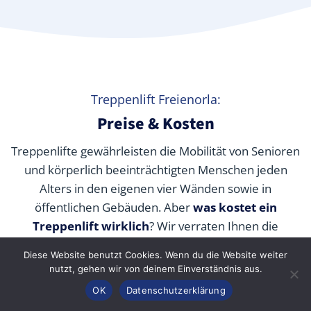
Treppenlift Freienorla:
Preise & Kosten
Treppenlifte gewährleisten die Mobilität von Senioren
und körperlich beeinträchtigten Menschen jeden
Alters in den eigenen vier Wänden sowie in
öffentlichen Gebäuden. Aber
was kostet ein
Treppenlift wirklich
? Wir verraten Ihnen die
durchschnittlichen Preise unserer Fachpartner je nach
Diese Website benutzt Cookies. Wenn du die Website weiter
Modell und wie Sie die Kosten durch Zuschüsse,
nutzt, gehen wir von deinem Einverständnis aus.
Fördermittel und Alternativen senken können.
Anrufen
Konfigurator
Inhalt
OK
Datenschutzerklärung