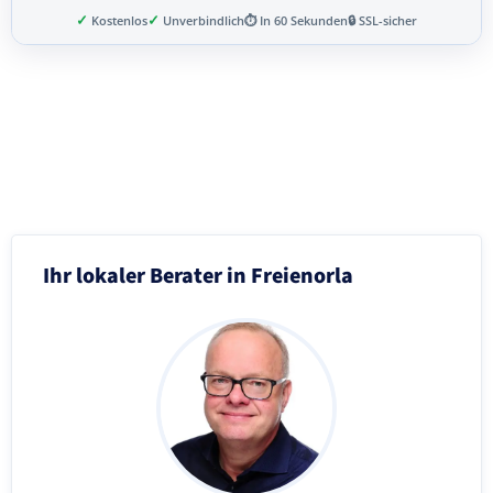
✓
✓
Kostenlos
Unverbindlich
⏱ In 60 Sekunden
🔒 SSL-sicher
Schritt 3 von 8
Ihr lokaler Berater in Freienorla