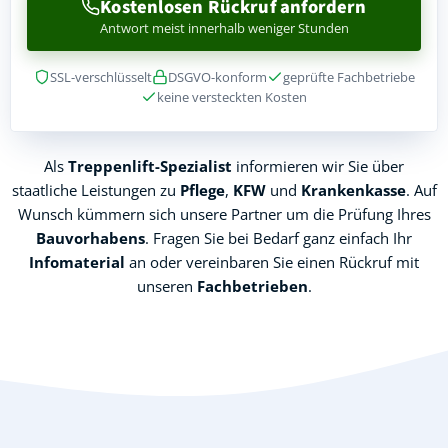
Kostenlosen Rückruf anfordern
Antwort meist innerhalb weniger Stunden
SSL-verschlüsselt
DSGVO-konform
geprüfte Fachbetriebe
keine versteckten Kosten
Als
Treppenlift-Spezialist
informieren wir Sie über
staatliche Leistungen zu
Pflege
,
KFW
und
Krankenkasse
. Auf
Wunsch kümmern sich unsere Partner um die Prüfung Ihres
Bauvorhabens
. Fragen Sie bei Bedarf ganz einfach Ihr
Infomaterial
an oder vereinbaren Sie einen Rückruf mit
unseren
Fachbetrieben
.