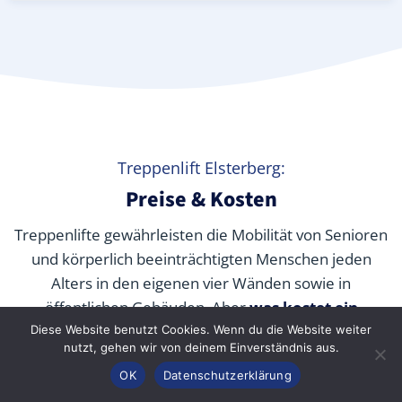
Treppenlift Elsterberg:
Preise & Kosten
Treppenlifte gewährleisten die Mobilität von Senioren
und körperlich beeinträchtigten Menschen jeden
Alters in den eigenen vier Wänden sowie in
öffentlichen Gebäuden. Aber
was kostet ein
Treppenlift wirklich
? Wir verraten Ihnen die
Diese Website benutzt Cookies. Wenn du die Website weiter
nutzt, gehen wir von deinem Einverständnis aus.
durchschnittlichen Preise unserer Fachpartner je nach
Anrufen
Konfigurator
Inhalt
OK
Datenschutzerklärung
Modell und wie Sie die Kosten durch Zuschüsse,